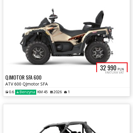
32 990
PLN
FAKTURA VAT
QJMOTOR SFA 600
ATV 600 QJmotor SFA
0.6
Benzyna
KM 45
2026
1