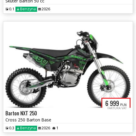
Skuter Barton 50 cc
0.1
Benzyna
2026
6 999
PLN
FAKTURA VAT
Barton NXT 250
Cross 250 Barton Base
0.3
Benzyna
2026
1