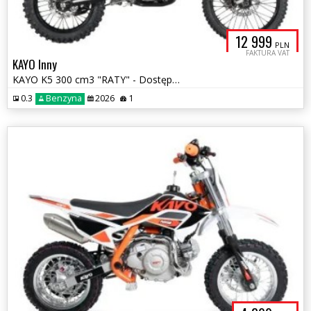
12 999
PLN
FAKTURA VAT
KAYO Inny
KAYO K5 300 cm3 "RATY" - Dostępny
0.3
Benzyna
2026
1