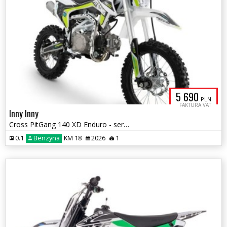
5 690
PLN
FAKTURA VAT
Inny Inny
Cross PitGang 140 XD Enduro - serwis startowy gratis !!!
0.1
Benzyna
KM 18
2026
1