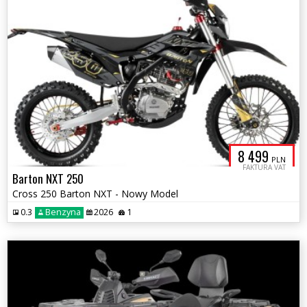
8 499
PLN
FAKTURA VAT
Barton NXT 250
Cross 250 Barton NXT - Nowy Model
0.3
Benzyna
2026
1