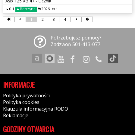
Asix 125 XB 47 - Licznik
0.1
Benzyna
2026
1
1
2
3
4
Potrzebujesz pomocy?
Zadzwoń 501-413-077
INFORMACJE
Polityka prywatności
Polityka cookies
Klauzula informacyjna RODO
Reklamacje
GODZINY OTWARCIA