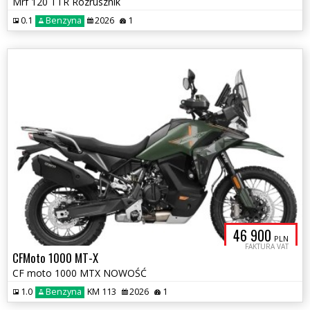
Mrf 120 TTR Rozrusznik
0.1
Benzyna
2026
1
46 900
PLN
FAKTURA VAT
CFMoto 1000 MT-X
CF moto 1000 MTX NOWOŚĆ
1.0
Benzyna
KM 113
2026
1