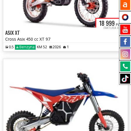
18 999
PLN
FAKTURA VAT
ASIX XT
Cross Asix 450 cc XT 97
0.5
Benzyna
KM 52
2026
1