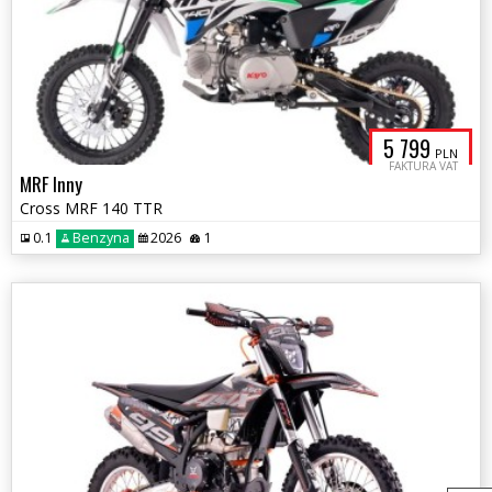
5 799
PLN
FAKTURA VAT
MRF Inny
Cross MRF 140 TTR
0.1
Benzyna
2026
1