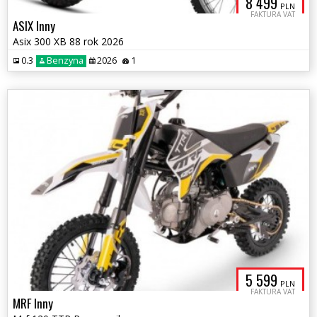
8 499
PLN
FAKTURA VAT
ASIX Inny
Asix 300 XB 88 rok 2026
0.3
Benzyna
2026
1
5 599
PLN
FAKTURA VAT
MRF Inny