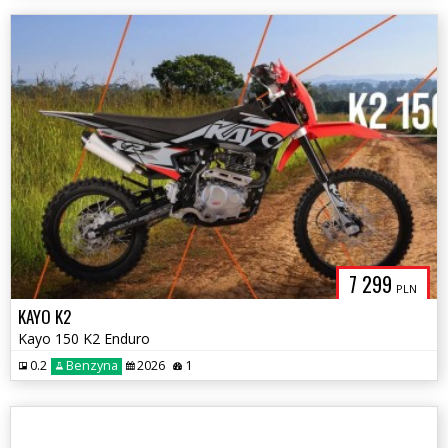
7 299
PLN
KAYO K2
Kayo 150 K2 Enduro
0.2
Benzyna
2026
1