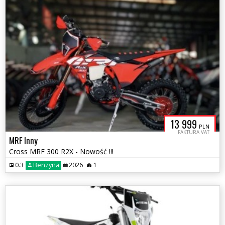
13 999
PLN
FAKTURA VAT
MRF Inny
Cross MRF 300 R2X - Nowość !!!
0.3
Benzyna
2026
1