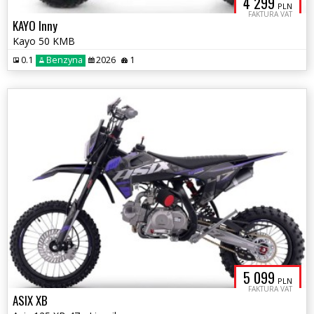
4 299
PLN
FAKTURA VAT
KAYO Inny
Kayo 50 KMB
0.1
Benzyna
2026
1
5 099
PLN
FAKTURA VAT
ASIX XB