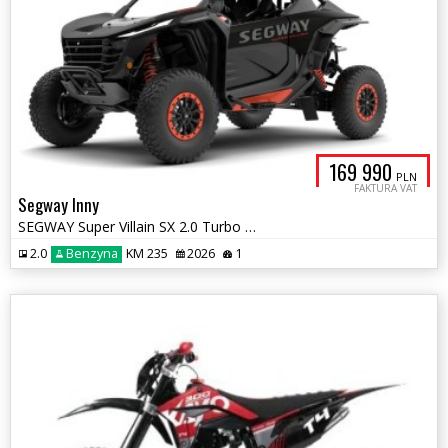
169 990
PLN
FAKTURA VAT
Segway Inny
SEGWAY Super Villain SX 2.0 Turbo 235 KM
2.0
Benzyna
KM 235
2026
1