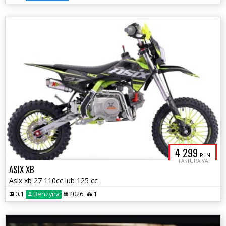
4 299
PLN
FAKTURA VAT
ASIX XB
Asix xb 27 110cc lub 125 cc
0.1
Benzyna
2026
1