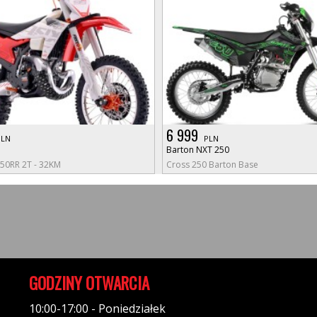
6 999
PLN
PLN
Barton NXT 250
250RR 2T - 32KM
Cross 250 Barton Base
GODZINY OTWARCIA
10:00-17:00 - Poniedziałek