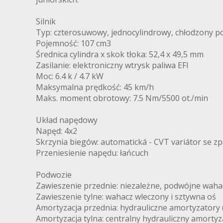
Silnik
Typ: czterosuwowy, jednocylindrowy, chłodzony 
Pojemność: 107 cm3
Średnica cylindra x skok tłoka: 52,4 x 49,5 mm
Zasilanie: elektroniczny wtrysk paliwa EFI
Moc: 6.4 k / 4.7 kW
Maksymalna prędkość: 45 km/h
Maks. moment obrotowy: 7.5 Nm/5500 ot./min
Układ napędowy
Napęd: 4x2
Skrzynia biegów: automatická - CVT variátor se z
Przeniesienie napędu: łańcuch
Podwozie
Zawieszenie przednie: niezależne, podwójne waha
Zawieszenie tylne: wahacz wleczony i sztywna oś
Amortyzacja przednia: hydrauliczne amortyzatory
Amortyzacja tylna: centralny hydrauliczny amorty