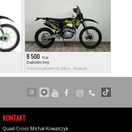
8 500
PLN
Diabolini Inny
Cross Dniabolini X5 300 cc - Nowość
KONTAKT
Quad-Cross Michał Kowalczyk