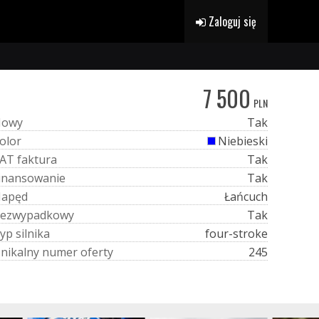
Zaloguj się
7 500
PLN
N
o
w
y
Tak
o
l
o
r
Niebieski
A
T
f
a
k
t
u
r
a
Tak
i
n
a
n
s
o
w
a
n
i
e
Tak
N
a
p
ę
d
Łańcuch
e
z
w
y
p
a
d
k
o
w
y
Tak
y
p
s
i
l
n
i
k
a
four-stroke
U
n
i
k
a
l
n
y
n
u
m
e
r
o
f
e
r
t
y
245