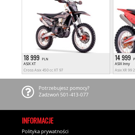
18 999
14 999
PLN
ASIX XT
ASIX Inny
Cross Asix 450 cc XT 97
Asix XR 99 
Potrzebujesz pomocy?
Zadzwoń 501-413-077
INFORMACJE
Polityka prywatności