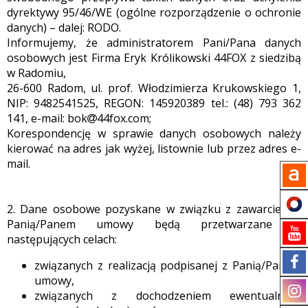
dyrektywy 95/46/WE (ogólne rozporządzenie o ochronie
danych) – dalej: RODO.
Informujemy, że administratorem Pani/Pana danych
osobowych jest Firma Eryk Królikowski 44FOX z siedzibą
w Radomiu,
26-600 Radom, ul. prof. Włodzimierza Krukowskiego 1,
NIP: 9482541525, REGON: 145920389 tel.: (48) 793 362
141, e-mail: bok
44fox.com;
Korespondencję w sprawie danych osobowych należy
kierować na adres jak wyżej, listownie lub przez adres e-
mail.
2. Dane osobowe pozyskane w związku z zawarciem z
Panią/Panem umowy będą przetwarzane w
następujących celach:
związanych z realizacją podpisanej z Panią/Panem
umowy,
związanych z dochodzeniem ewentualnych