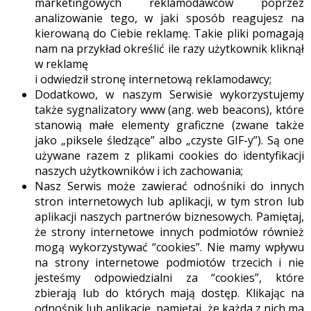
marketingowych reklamodawców poprzez
analizowanie tego, w jaki sposób reagujesz na
kierowaną do Ciebie reklamę. Takie pliki pomagają
nam na przykład określić ile razy użytkownik kliknął
w reklamę
i odwiedził stronę internetową reklamodawcy;
Dodatkowo, w naszym Serwisie wykorzystujemy
także sygnalizatory www (ang. web beacons), które
stanowią małe elementy graficzne (zwane także
jako „piksele śledzące” albo „czyste GIF-y”). Są one
używane razem z plikami cookies do identyfikacji
naszych użytkowników i ich zachowania;
Nasz Serwis może zawierać odnośniki do innych
stron internetowych lub aplikacji, w tym stron lub
aplikacji naszych partnerów biznesowych. Pamiętaj,
że strony internetowe innych podmiotów również
mogą wykorzystywać “cookies”. Nie mamy wpływu
na strony internetowe podmiotów trzecich i nie
jesteśmy odpowiedzialni za “cookies”, które
zbierają lub do których mają dostęp. Klikając na
odnośnik lub aplikację, pamiętaj, że każda z nich ma