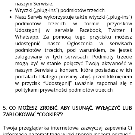
naszym Serwisie.
Wtyczki („plug-ins”) podmiotów trzecich:
Nasz Serwis wykorzystuje także wtyczki („plug-ins”)
podmiotów trzecich w formie przycisków
Udostępnij w serwisie Facebook, Twitter i
Whatsapp. Za pomocą tego przycisku możesz
udostępnić nasze Ogłoszenia w serwisach
podmiotów trzecich, pod warunkiem, że jesteś
zalogowany w tych serwisach. Podmioty trzecie
mogą być w stanie połączyć Twoją aktywność w
naszym Serwisie z kontem, które posiadasz w ich
portalach. Dlatego prosimy, abyś przed kliknięciem
w przycisk “Udostępnij” uważnie zapoznał się z
politykami prywatności podmiotów trzecich.
5. CO MOŻESZ ZROBIĆ, ABY USUNĄĆ, WYŁĄCZYĆ LUB
ZABLOKOWAĆ “COOKIES”?
Twoja przeglądarka internetowa zazwyczaj zapewnia Ci
informacje na temat tego w jaki sposób możesz odrzucić,