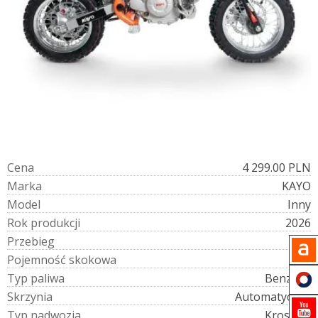
C
e
n
a
4 299.00 PLN
M
a
r
k
a
KAYO
M
o
d
e
l
Inny
R
o
k
p
r
o
d
u
k
c
j
i
2026
P
r
z
e
b
i
e
g
1
P
o
j
e
m
n
o
ś
ć
s
k
o
k
o
w
a
60
T
y
p
p
a
l
i
w
a
Benzyna
S
k
r
z
y
n
i
a
Automatyczna
T
y
p
n
a
d
w
o
z
i
a
Krosowy