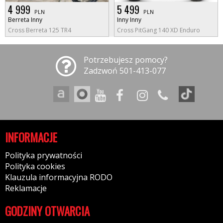
4 999
5 499
PLN
PLN
Berreta Inny
Inny Inny
Cross Berreta 125 TR4
Cross PitGang 140 XD Enduro
Potrzebujesz pomocy?
Zadzwoń 501-413-077
INFORMACJE
Polityka prywatności
Polityka cookies
Klauzula informacyjna RODO
Reklamacje
GODZINY OTWARCIA