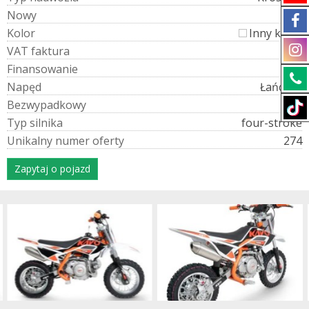
N
o
w
y
Tak
K
o
l
o
r
Inny kolor
V
A
T
f
a
k
t
u
r
a
Tak
F
i
n
a
n
s
o
w
a
n
i
e
Tak
N
a
p
ę
d
Łańcuch
B
e
z
w
y
p
a
d
k
o
w
y
Tak
T
y
p
s
i
l
n
i
k
a
four-stroke
U
n
i
k
a
l
n
y
n
u
m
e
r
o
f
e
r
t
y
274
Zapytaj o pojazd