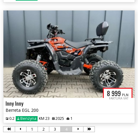
8 999
PLN
FAKTURA VAT
Inny Inny
Berreta EGL 200
0.2
Benzyna
KM 23
2025
1
1
2
3
4