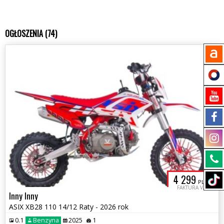
OGŁOSZENIA (74)
4 299
PLN
FAKTURA VAT
Inny Inny
ASIX XB28 110 14/12 Raty - 2026 rok
0.1
Benzyna
2025
1