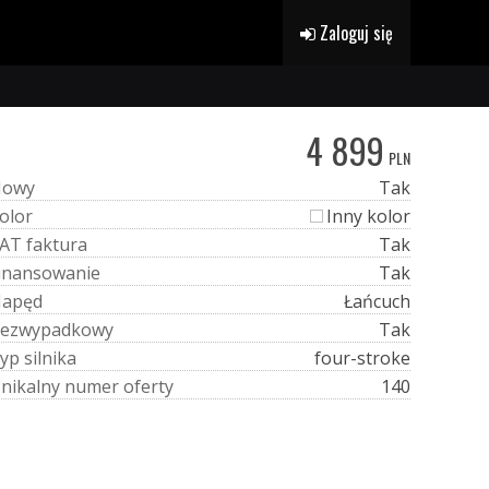
Zaloguj się
4 899
PLN
N
o
w
y
Tak
o
l
o
r
Inny kolor
A
T
f
a
k
t
u
r
a
Tak
i
n
a
n
s
o
w
a
n
i
e
Tak
N
a
p
ę
d
Łańcuch
e
z
w
y
p
a
d
k
o
w
y
Tak
y
p
s
i
l
n
i
k
a
four-stroke
U
n
i
k
a
l
n
y
n
u
m
e
r
o
f
e
r
t
y
140