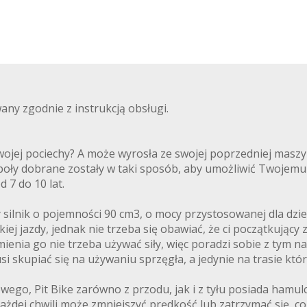
any zgodnie z instrukcją obsługi.
wojej pociechy? A może wyrosła ze swojej poprzedniej masz
oły dobrane zostały w taki sposób, aby umożliwić Twojemu 
 7 do 10 lat.
ilnik o pojemności 90 cm3, o mocy przystosowanej dla dziec
ej jazdy, jednak nie trzeba się obawiać, że ci początkujący
mienia go nie trzeba używać siły, więc poradzi sobie z tym 
si skupiać się na używaniu sprzęgła, a jedynie na trasie k
ego, Pit Bike zarówno z przodu, jak i z tyłu posiada hamu
żdej chwili może zmniejszyć prędkość lub zatrzymać się, co