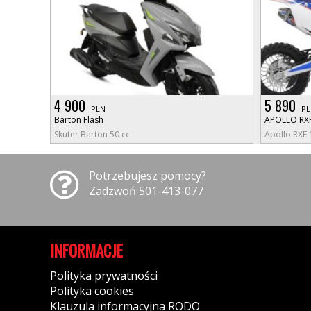
4 900
5 890
PLN
PL
Barton Flash
APOLLO RX
Skuter Barton 50 cc
Apollo RXF 
Potrzebujesz pomocy?
Zadzwoń 501-413-077
INFORMACJE
Polityka prywatności
Polityka cookies
Klauzula informacyjna RODO