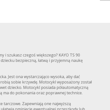
yny i szukasz czegoś większego? KAYO TS 90
dziecku bezpieczną, łatwą i przyjemną naukę
ka. Jest ona wystarczająco wysoka, aby dać
 zrobią sobie krzywdę. Motocykl wyposażony został
nawet dziecko. Motocykl posiada półautomatyczną
tórą ma do pokonania oraz poprawnej technice.
lce tarczowe. Zapewniają one najwyższą
 ułatwia ominięcie ewentualnej przeszkody lub