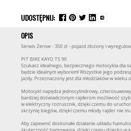
UDOSTĘPNIJ:
OPIS
Serwis Zerow - 350 zł - pojazd złożony i wyregulow
PIT BIKE KAYO TS 90
Szukasz idealnego, bezpiecznego motocykla dla s
będzie idealnym wyborem! Wszystkie jego podzesp
jazdy. Przeznaczony jest dla młodziaków w wieku od
Motocykl napędza jednocylindrowy, czterosuwowy s
bardziej doświadczonym rajderom możliwość szybki
w elektryczny rozrusznik, dzięki czemu do urucho
skrzynię biegów, dzięki czemu młody rajder nie mu
Aby zapewnić doskonałe działanie układu hamulcow
skuteczność hamowania, dzięki czemu dziecko w ka