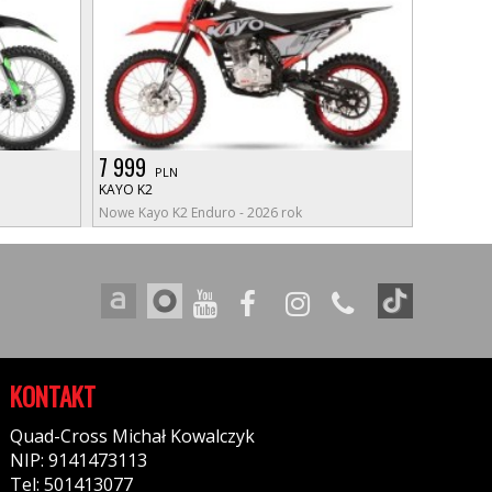
7 999
PLN
KAYO K2
Nowe Kayo K2 Enduro - 2026 rok
KONTAKT
Quad-Cross Michał Kowalczyk
NIP: 9141473113
Tel: 501413077