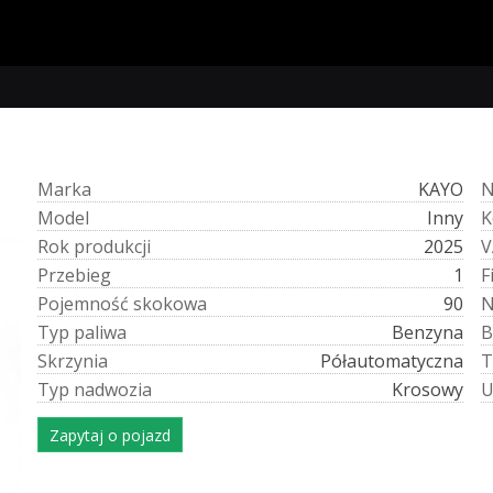
M
a
r
k
a
KAYO
M
o
d
e
l
Inny
K
R
o
k
p
r
o
d
u
k
c
j
i
2025
V
P
r
z
e
b
i
e
g
1
F
P
o
j
e
m
n
o
ś
ć
s
k
o
k
o
w
a
90
T
y
p
p
a
l
i
w
a
Benzyna
B
S
k
r
z
y
n
i
a
Półautomatyczna
T
T
y
p
n
a
d
w
o
z
i
a
Krosowy
Zapytaj o pojazd