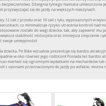
 bezpieczeństwo. Dźwignia tylnego hamulca umieszczona je
i przyzwyczajać się do jazdy na większych maszynach.
cy 12 cali z przodu oraz 10 cali z tyłu, wyposażonych w wys
runkach, co minimalizuje ryzyko utracenia kontroli nad m
dostosowane zostało do wagi dziecka, tak, aby zapewnić mu j
 zwiększa stabilność motocykla oraz zmniejsza zmęczenie rą
ać swoje umiejętności!
a dziecka. Pit Bike wizualnie prezentuje się bardzo atrakc
padnie w oko również jego rodzicom! Posiada też bardzo atra
 musi martwić się ogromnymi wydatkami na mechaników lub c
kół z oponami przeznaczonymi do jazdy po asfalcie, można 