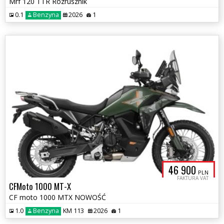
Mrf 120 TTR Rozrusznik
0.1
Benzyna
2026
1
46 900
PLN
FAKTURA VAT
CFMoto 1000 MT-X
CF moto 1000 MTX NOWOŚĆ
1.0
Benzyna
KM 113
2026
1