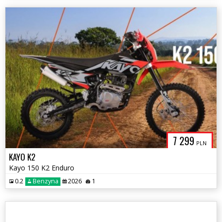
7 299
PLN
KAYO K2
Kayo 150 K2 Enduro
0.2
Benzyna
2026
1