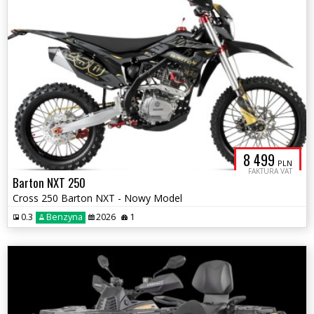
8 499
PLN
FAKTURA VAT
Barton NXT 250
Cross 250 Barton NXT - Nowy Model
0.3
Benzyna
2026
1