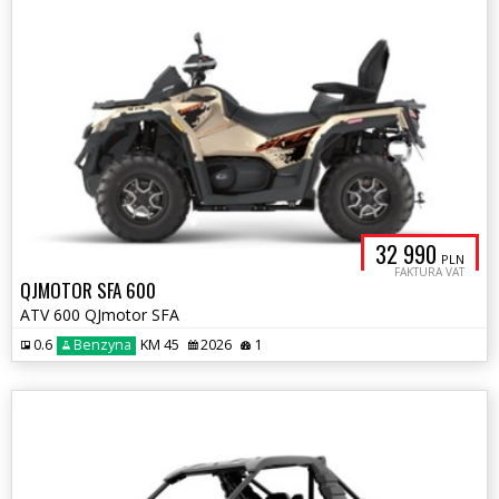
32 990
PLN
FAKTURA VAT
QJMOTOR SFA 600
ATV 600 QJmotor SFA
0.6
Benzyna
KM 45
2026
1