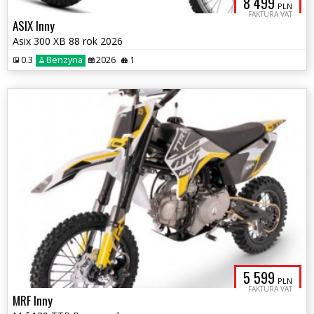
8 499
PLN
FAKTURA VAT
ASIX Inny
Asix 300 XB 88 rok 2026
0.3
Benzyna
2026
1
5 599
PLN
FAKTURA VAT
MRF Inny