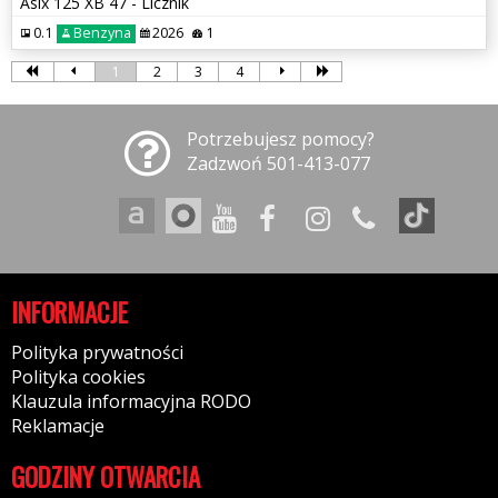
Asix 125 XB 47 - Licznik
0.1
Benzyna
2026
1
1
2
3
4
Potrzebujesz pomocy?
Zadzwoń 501-413-077
INFORMACJE
Polityka prywatności
Polityka cookies
Klauzula informacyjna RODO
Reklamacje
GODZINY OTWARCIA