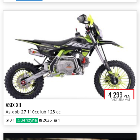
4 299
PLN
FAKTURA VAT
ASIX XB
Asix xb 27 110cc lub 125 cc
0.1
Benzyna
2026
1