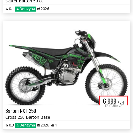
Skuter Barton 50 cc
0.1
Benzyna
2026
6 999
PLN
FAKTURA VAT
Barton NXT 250
Cross 250 Barton Base
0.3
Benzyna
2026
1