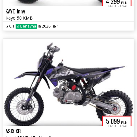
4 299
PLN
FAKTURA VAT
KAYO Inny
Kayo 50 KMB
0.1
Benzyna
2026
1
5 099
PLN
FAKTURA VAT
ASIX XB