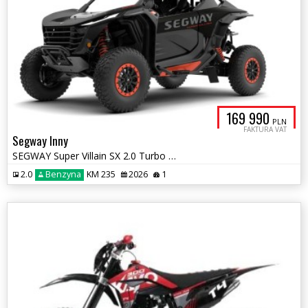
169 990
PLN
FAKTURA VAT
Segway Inny
SEGWAY Super Villain SX 2.0 Turbo 235 KM
2.0
Benzyna
KM 235
2026
1