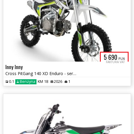
5 690
PLN
FAKTURA VAT
Inny Inny
Cross PitGang 140 XD Enduro - serwis startowy gratis !!!
0.1
Benzyna
KM 18
2026
1