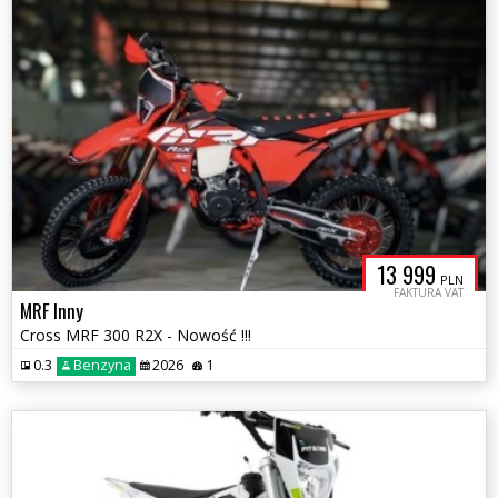
13 999
PLN
FAKTURA VAT
MRF Inny
Cross MRF 300 R2X - Nowość !!!
0.3
Benzyna
2026
1