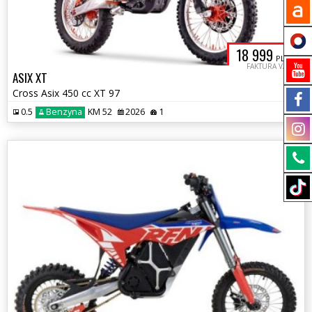
18 999
PLN
FAKTURA VAT
ASIX XT
Cross Asix 450 cc XT 97
0.5
Benzyna
KM 52
2026
1