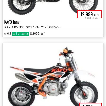
12 999
PLN
FAKTURA VAT
KAYO Inny
KAYO K5 300 cm3 "RATY" - Dostępny
0.3
Benzyna
2026
1