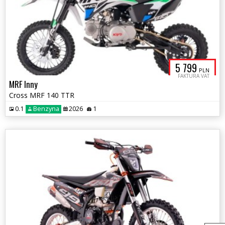
5 799
PLN
FAKTURA VAT
MRF Inny
Cross MRF 140 TTR
0.1
Benzyna
2026
1