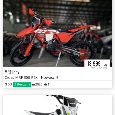
13 999
PLN
FAKTURA VAT
MRF Inny
Cross MRF 300 R2X - Nowość !!!
0.3
Benzyna
2026
1