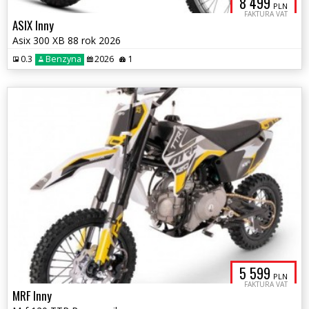
8 499
PLN
FAKTURA VAT
ASIX Inny
Asix 300 XB 88 rok 2026
0.3
Benzyna
2026
1
5 599
PLN
FAKTURA VAT
MRF Inny