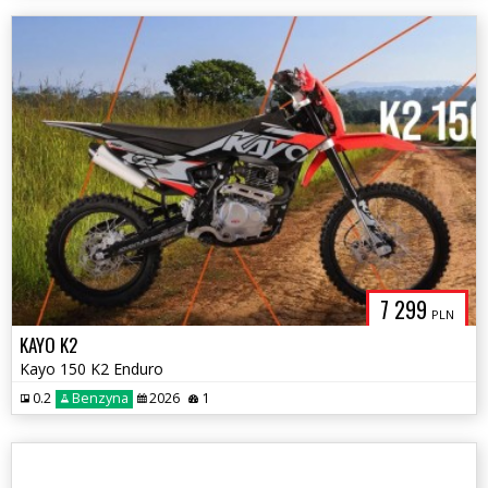
7 299
PLN
KAYO K2
Kayo 150 K2 Enduro
0.2
Benzyna
2026
1