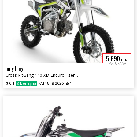
5 690
PLN
FAKTURA VAT
Inny Inny
Cross PitGang 140 XD Enduro - serwis startowy gratis !!!
0.1
Benzyna
KM 18
2026
1