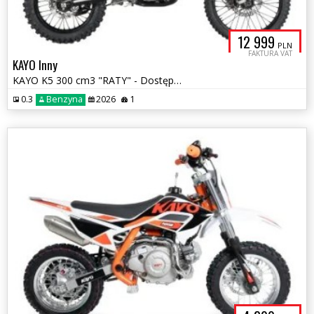
12 999
PLN
FAKTURA VAT
KAYO Inny
KAYO K5 300 cm3 "RATY" - Dostępny
0.3
Benzyna
2026
1