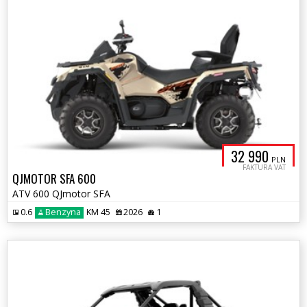
32 990
PLN
FAKTURA VAT
QJMOTOR SFA 600
ATV 600 QJmotor SFA
0.6
Benzyna
KM 45
2026
1