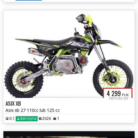
4 299
PLN
FAKTURA VAT
ASIX XB
Asix xb 27 110cc lub 125 cc
0.1
Benzyna
2026
1