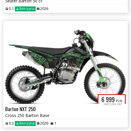
Skuter Barton 50 cc
0.1
Benzyna
2026
6 999
PLN
FAKTURA VAT
Barton NXT 250
Cross 250 Barton Base
0.3
Benzyna
2026
1