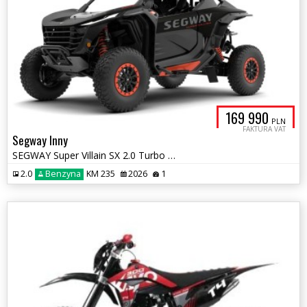
169 990
PLN
FAKTURA VAT
Segway Inny
SEGWAY Super Villain SX 2.0 Turbo 235 KM
2.0
Benzyna
KM 235
2026
1