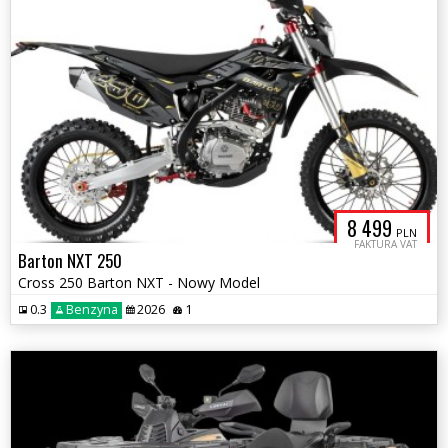
8 499
PLN
FAKTURA VAT
Barton NXT 250
Cross 250 Barton NXT - Nowy Model
0.3
Benzyna
2026
1