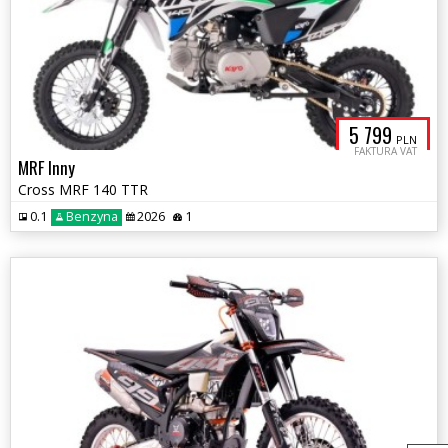
5 799
PLN
FAKTURA VAT
MRF Inny
Cross MRF 140 TTR
0.1
Benzyna
2026
1