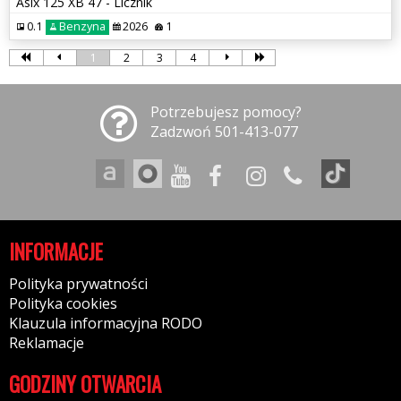
Asix 125 XB 47 - Licznik
0.1
Benzyna
2026
1
1
2
3
4
Potrzebujesz pomocy?
Zadzwoń 501-413-077
INFORMACJE
Polityka prywatności
Polityka cookies
Klauzula informacyjna RODO
Reklamacje
GODZINY OTWARCIA