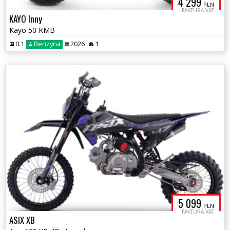
4 299
PLN
FAKTURA VAT
KAYO Inny
Kayo 50 KMB
0.1
Benzyna
2026
1
5 099
PLN
FAKTURA VAT
ASIX XB