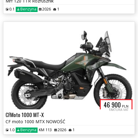
Mrf 120 TTR Rozrusznik
0.1
Benzyna
2026
1
46 900
PLN
FAKTURA VAT
CFMoto 1000 MT-X
CF moto 1000 MTX NOWOŚĆ
1.0
Benzyna
KM 113
2026
1