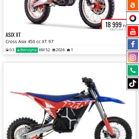
18 999
PLN
FAKTURA VAT
ASIX XT
Cross Asix 450 cc XT 97
0.5
Benzyna
KM 52
2026
1