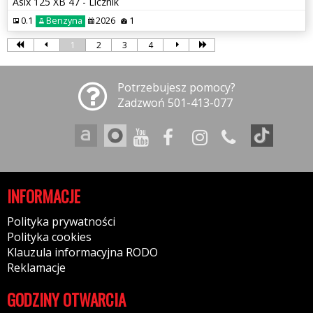
Asix 125 XB 47 - Licznik
0.1
Benzyna
2026
1
1
2
3
4
Potrzebujesz pomocy?
Zadzwoń 501-413-077
INFORMACJE
Polityka prywatności
Polityka cookies
Klauzula informacyjna RODO
Reklamacje
GODZINY OTWARCIA