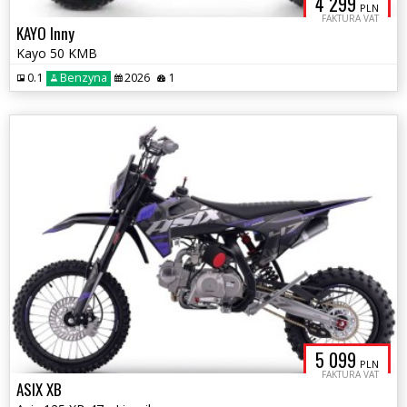
4 299
PLN
FAKTURA VAT
KAYO Inny
Kayo 50 KMB
0.1
Benzyna
2026
1
5 099
PLN
FAKTURA VAT
ASIX XB