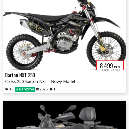
8 499
PLN
FAKTURA VAT
Barton NXT 250
Cross 250 Barton NXT - Nowy Model
0.3
Benzyna
2026
1