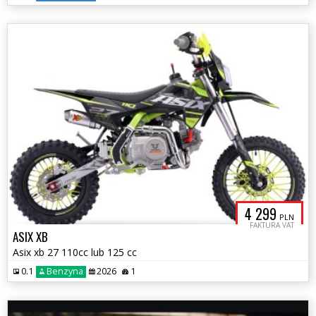
4 299
PLN
FAKTURA VAT
ASIX XB
Asix xb 27 110cc lub 125 cc
0.1
Benzyna
2026
1