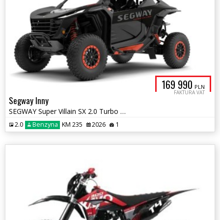
169 990
PLN
FAKTURA VAT
Segway Inny
SEGWAY Super Villain SX 2.0 Turbo 235 KM
2.0
Benzyna
KM 235
2026
1