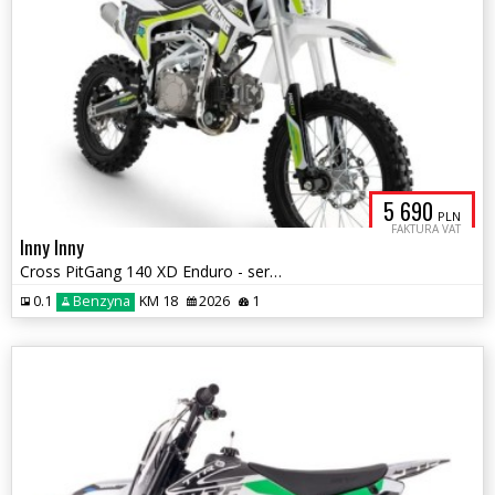
5 690
PLN
FAKTURA VAT
Inny Inny
Cross PitGang 140 XD Enduro - serwis startowy gratis !!!
0.1
Benzyna
KM 18
2026
1