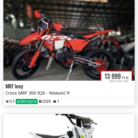
13 999
PLN
FAKTURA VAT
MRF Inny
Cross MRF 300 R2X - Nowość !!!
0.3
Benzyna
2026
1