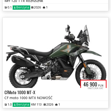
Mrf 120 TTR Rozrusznik
0.1
Benzyna
2026
1
46 900
PLN
FAKTURA VAT
CFMoto 1000 MT-X
CF moto 1000 MTX NOWOŚĆ
1.0
Benzyna
KM 113
2026
1