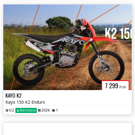
7 299
PLN
KAYO K2
Kayo 150 K2 Enduro
0.2
Benzyna
2026
1