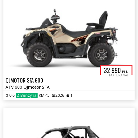
32 990
PLN
FAKTURA VAT
QJMOTOR SFA 600
ATV 600 QJmotor SFA
0.6
Benzyna
KM 45
2026
1