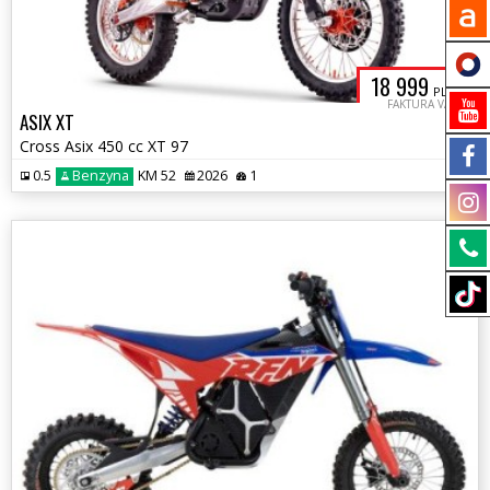
18 999
PLN
FAKTURA VAT
ASIX XT
Cross Asix 450 cc XT 97
0.5
Benzyna
KM 52
2026
1