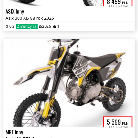
8 499
PLN
FAKTURA VAT
ASIX Inny
Asix 300 XB 88 rok 2026
0.3
Benzyna
2026
1
5 599
PLN
FAKTURA VAT
MRF Inny