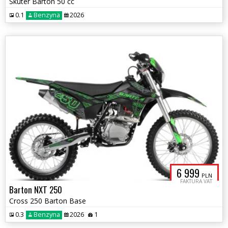
Skuter Barton 50 cc
0.1
Benzyna
2026
6 999
PLN
FAKTURA VAT
Barton NXT 250
Cross 250 Barton Base
0.3
Benzyna
2026
1