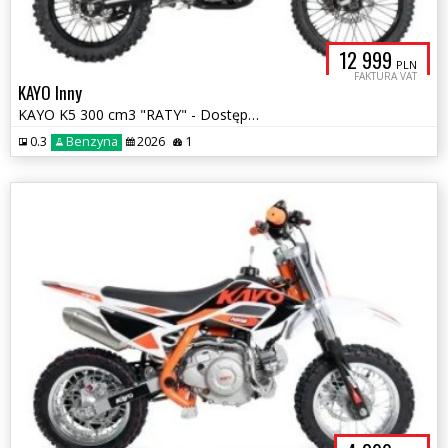
12 999
PLN
FAKTURA VAT
KAYO Inny
KAYO K5 300 cm3 "RATY" - Dostępny
0.3
Benzyna
2026
1