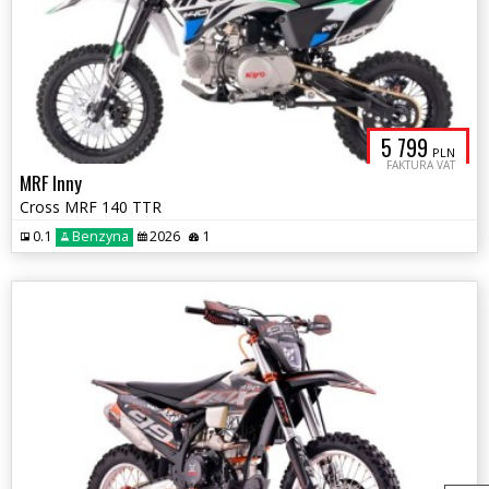
5 799
PLN
FAKTURA VAT
MRF Inny
Cross MRF 140 TTR
0.1
Benzyna
2026
1