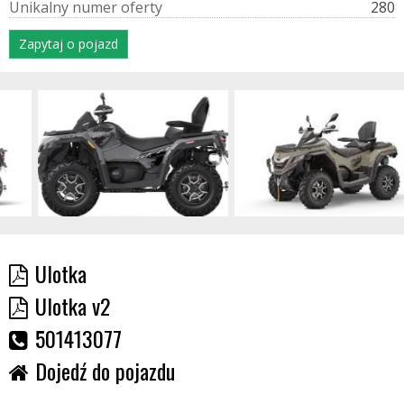
U
n
i
k
a
l
n
y
n
u
m
e
r
o
f
e
r
t
y
280
Zapytaj o pojazd
Ulotka
Ulotka v2
501413077
Dojedź do pojazdu