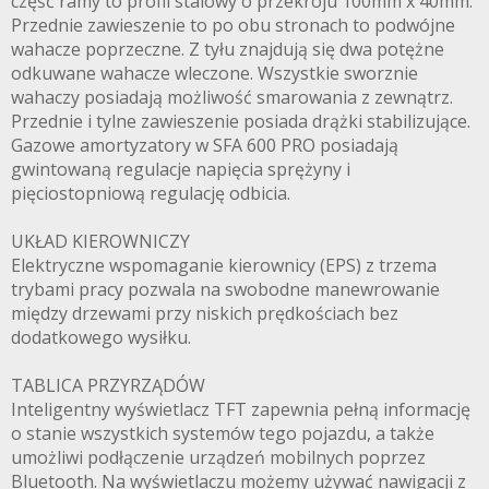
część ramy to profil stalowy o przekroju 100mm x 40mm.
Przednie zawieszenie to po obu stronach to podwójne
wahacze poprzeczne. Z tyłu znajdują się dwa potężne
odkuwane wahacze wleczone. Wszystkie sworznie
wahaczy posiadają możliwość smarowania z zewnątrz.
Przednie i tylne zawieszenie posiada drążki stabilizujące.
Gazowe amortyzatory w SFA 600 PRO posiadają
gwintowaną regulacje napięcia sprężyny i
pięciostopniową regulację odbicia.
UKŁAD KIEROWNICZY
Elektryczne wspomaganie kierownicy (EPS) z trzema
trybami pracy pozwala na swobodne manewrowanie
między drzewami przy niskich prędkościach bez
dodatkowego wysiłku.
TABLICA PRZYRZĄDÓW
Inteligentny wyświetlacz TFT zapewnia pełną informację
o stanie wszystkich systemów tego pojazdu, a także
umożliwi podłączenie urządzeń mobilnych poprzez
Bluetooth. Na wyświetlaczu możemy używać nawigacji z