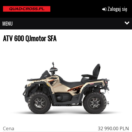
Zaloguj się
MENU
ATV 600 QJmotor SFA
C
e
n
a
32 990.00 PLN