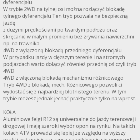
dyferencjału
W trybie 2WD na tylnej osi można rozłączyć blokadę
tylnego dyferencjału Ten tryb pozwala na bezpieczną
jazdę
z dużymi prędkościami po twardym podłożu oraz
skręcanie w małym promieniu bez zrywania nawierzchni
np. na trawnika
4WD z wyłączoną blokadą przedniego dyferencjału
W przypadku jazdy w cięższym terenie i na stromych
podjazdach warto dołączyć również przednią oś czyli tryb
4WD
4WD z włączoną blokadą mechanizmu różnicowego
Tryb 4WD z blokadą mech. Różnicowego pozwoli ci
wydostać się z najbardziej błotnistego terenu. W tym
trybie możesz jednak jechać praktycznie tylko na wprost.
KOŁA
Aluminiowe felgi R12 są uniwersalne do jazdy terenowej i
drogowej i mają szeroki wybór opon na rynku. Na takich
kołach ATV prowadzi się lepiej ze względu na wyższy
profil i jest mniejsza szansa na odklejenie się opony od