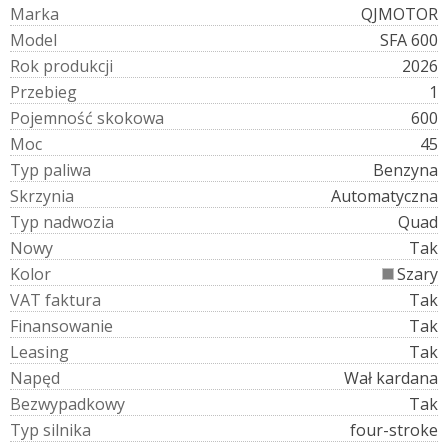
M
a
r
k
a
QJMOTOR
M
o
d
e
l
SFA 600
R
o
k
p
r
o
d
u
k
c
j
i
2026
P
r
z
e
b
i
e
g
1
P
o
j
e
m
n
o
ś
ć
s
k
o
k
o
w
a
600
M
o
c
45
T
y
p
p
a
l
i
w
a
Benzyna
S
k
r
z
y
n
i
a
Automatyczna
T
y
p
n
a
d
w
o
z
i
a
Quad
N
o
w
y
Tak
K
o
l
o
r
Szary
V
A
T
f
a
k
t
u
r
a
Tak
F
i
n
a
n
s
o
w
a
n
i
e
Tak
L
e
a
s
i
n
g
Tak
N
a
p
ę
d
Wał kardana
B
e
z
w
y
p
a
d
k
o
w
y
Tak
T
y
p
s
i
l
n
i
k
a
four-stroke