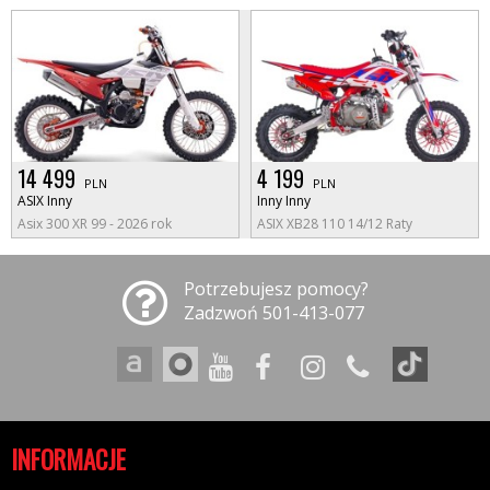
14 499
4 199
PLN
PLN
ASIX Inny
Inny Inny
Asix 300 XR 99 - 2026 rok
ASIX XB28 110 14/12 Raty
Potrzebujesz pomocy?
Zadzwoń 501-413-077
INFORMACJE