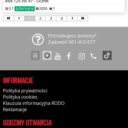
Asix 125 XB 47 - Licznik
0.1
Benzyna
2026
1
1
2
3
4
Potrzebujesz pomocy?
Zadzwoń 501-413-077
INFORMACJE
Polityka prywatności
Polityka cookies
Klauzula informacyjna RODO
Reklamacje
GODZINY OTWARCIA