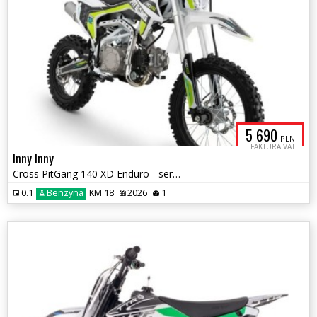
5 690
PLN
FAKTURA VAT
Inny Inny
Cross PitGang 140 XD Enduro - serwis startowy gratis !!!
0.1
Benzyna
KM 18
2026
1