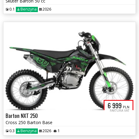
Skuter Barton 50 cc
0.1
Benzyna
2026
6 999
PLN
FAKTURA VAT
Barton NXT 250
Cross 250 Barton Base
0.3
Benzyna
2026
1