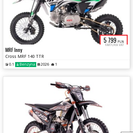
5 799
PLN
FAKTURA VAT
MRF Inny
Cross MRF 140 TTR
0.1
Benzyna
2026
1