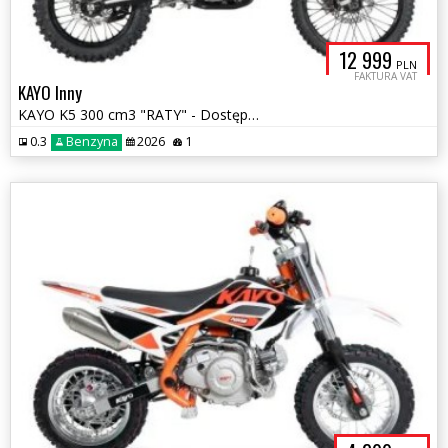
12 999
PLN
FAKTURA VAT
KAYO Inny
KAYO K5 300 cm3 "RATY" - Dostępny
0.3
Benzyna
2026
1