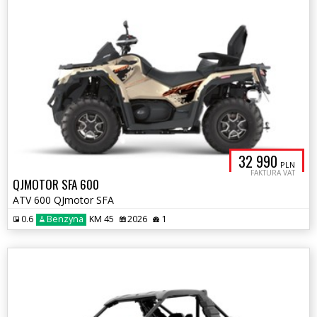
32 990
PLN
FAKTURA VAT
QJMOTOR SFA 600
ATV 600 QJmotor SFA
0.6
Benzyna
KM 45
2026
1