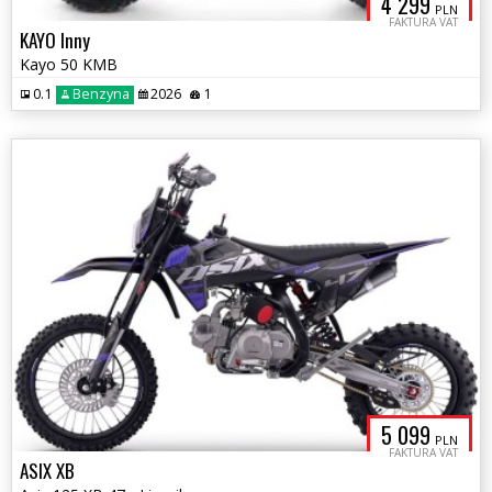
4 299
PLN
FAKTURA VAT
KAYO Inny
Kayo 50 KMB
0.1
Benzyna
2026
1
5 099
PLN
FAKTURA VAT
ASIX XB