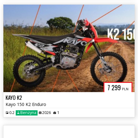
7 299
PLN
KAYO K2
Kayo 150 K2 Enduro
0.2
Benzyna
2026
1