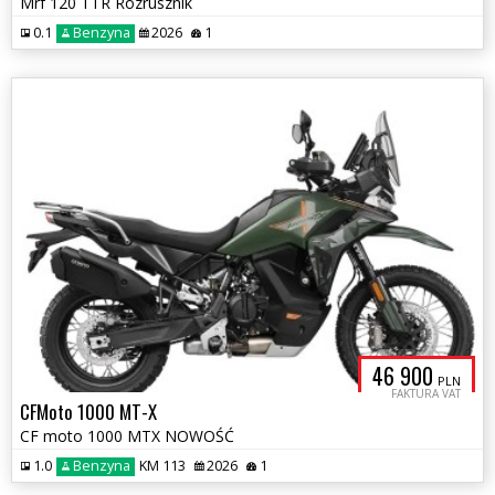
Mrf 120 TTR Rozrusznik
0.1
Benzyna
2026
1
46 900
PLN
FAKTURA VAT
CFMoto 1000 MT-X
CF moto 1000 MTX NOWOŚĆ
1.0
Benzyna
KM 113
2026
1