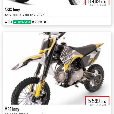
8 499
PLN
FAKTURA VAT
ASIX Inny
Asix 300 XB 88 rok 2026
0.3
Benzyna
2026
1
5 599
PLN
FAKTURA VAT
MRF Inny