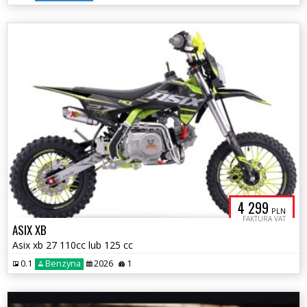
4 299
PLN
FAKTURA VAT
ASIX XB
Asix xb 27 110cc lub 125 cc
0.1
Benzyna
2026
1