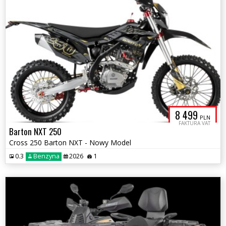
8 499
PLN
FAKTURA VAT
Barton NXT 250
Cross 250 Barton NXT - Nowy Model
0.3
Benzyna
2026
1