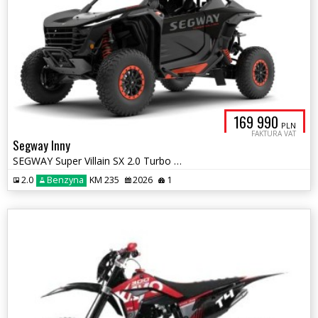
169 990
PLN
FAKTURA VAT
Segway Inny
SEGWAY Super Villain SX 2.0 Turbo 235 KM
2.0
Benzyna
KM 235
2026
1