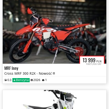
13 999
PLN
FAKTURA VAT
MRF Inny
Cross MRF 300 R2X - Nowość !!!
0.3
Benzyna
2026
1